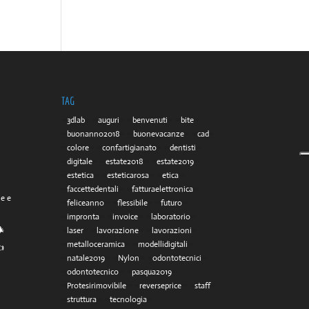
TAG
3dlab
auguri
benvenuti
bite
buonanno2018
buonevacanze
cad
colore
confartigianato
dentisti
digitale
estate2018
estate2019
estetica
esteticarosa
etica
faccettedentali
fatturaelettronica
he e
feliceanno
flessibile
futuro
impronta
invoice
laboratorio
🎄
laser
lavorazione
lavorazioni
metalloceramica
modellidigitali
👈
natale2019
Nylon
odontotecnici
odontotecnico
pasqua2019
Protesirimovibile
reverseprice
staff
struttura
tecnologia