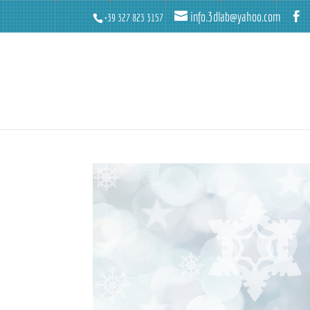
info.3dlab@yahoo.com
+39 327 823 3157