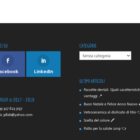
CI SU
CATEGORIE
CATEGORIE
acebook
LinkedIn
ULTIMI ARTICOLI
Faccette dentali. Quali caratteristic
vantaggi 📍
RIGHT © 2017 – 2018
Buon Natale e Felice Anno Nuovo 
39 327 823 3157
Vetroceramica al disilicato di litio 
fo.3dlab@yahoo.com
Scelta del colore 🖍️
Patto per la salute 2019 👈