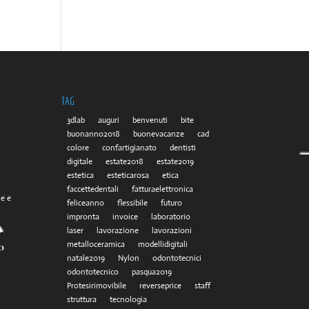
TAG
3dlab
auguri
benvenuti
bite
buonanno2018
buonevacanze
cad
colore
confartigianato
dentisti
digitale
estate2018
estate2019
estetica
esteticarosa
etica
faccettedentali
fatturaelettronica
he e
feliceanno
flessibile
futuro
impronta
invoice
laboratorio
🎄
laser
lavorazione
lavorazioni
metalloceramica
modellidigitali
👈
natale2019
Nylon
odontotecnici
odontotecnico
pasqua2019
Protesirimovibile
reverseprice
staff
struttura
tecnologia