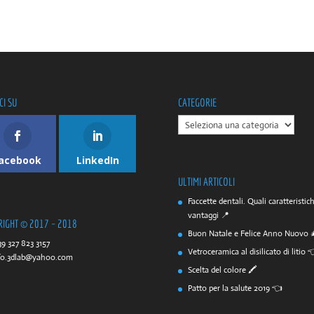
CI SU
CATEGORIE
CATEGORIE
acebook
LinkedIn
ULTIMI ARTICOLI
Faccette dentali. Quali caratteristic
vantaggi 📍
RIGHT © 2017 – 2018
Buon Natale e Felice Anno Nuovo 
39 327 823 3157
Vetroceramica al disilicato di litio 
fo.3dlab@yahoo.com
Scelta del colore 🖍️
Patto per la salute 2019 👈