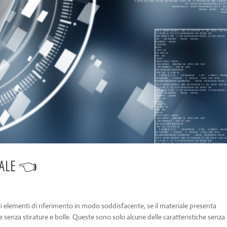
TALE 👈
gli elementi di riferimento in modo soddisfacente, se il materiale presenta
enza stirature e bolle. Queste sono solo alcune delle caratteristiche senza l