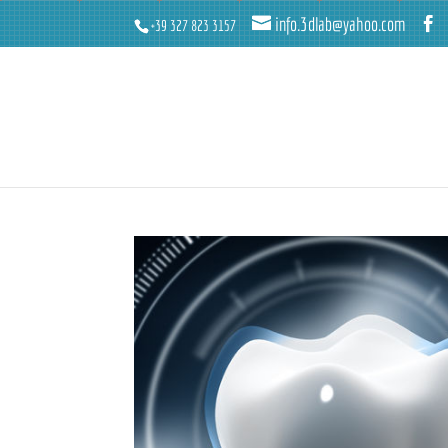
info.3dlab@yahoo.com
+39 327 823 3157