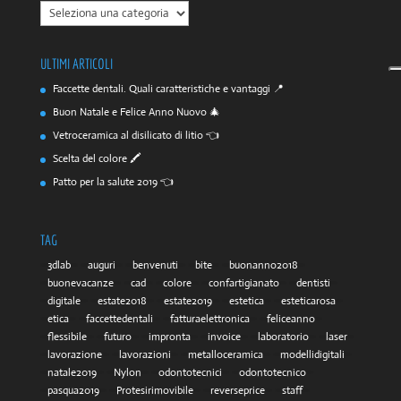
CATEGORIE
ULTIMI ARTICOLI
Faccette dentali. Quali caratteristiche e vantaggi 📍
Buon Natale e Felice Anno Nuovo 🎄
Vetroceramica al disilicato di litio 👈
Scelta del colore 🖍️
Patto per la salute 2019 👈
TAG
3dlab
auguri
benvenuti
bite
buonanno2018
buonevacanze
cad
colore
confartigianato
dentisti
digitale
estate2018
estate2019
estetica
esteticarosa
etica
faccettedentali
fatturaelettronica
feliceanno
flessibile
futuro
impronta
invoice
laboratorio
laser
lavorazione
lavorazioni
metalloceramica
modellidigitali
natale2019
Nylon
odontotecnici
odontotecnico
pasqua2019
Protesirimovibile
reverseprice
staff