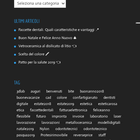
CATEGORIE
ULTIMI ARTICOLI
Faccette dentali. Quali caratteristiche e vantaggi 📍
Buon Natale e Felice Anno Nuovo 🎄
Vetroceramica al disilicato di litio 👈
Scelta del colore 🖍️
Patto per la salute 2019 👈
TAG
3dlab
auguri
benvenuti
bite
buonanno2018
buonevacanze
cad
colore
confartigianato
dentisti
digitale
estate2018
estate2019
estetica
esteticarosa
etica
faccettedentali
fatturaelettronica
feliceanno
flessibile
futuro
impronta
invoice
laboratorio
laser
lavorazione
lavorazioni
metalloceramica
modellidigitali
natale2019
Nylon
odontotecnici
odontotecnico
pasqua2019
Protesirimovibile
reverseprice
staff