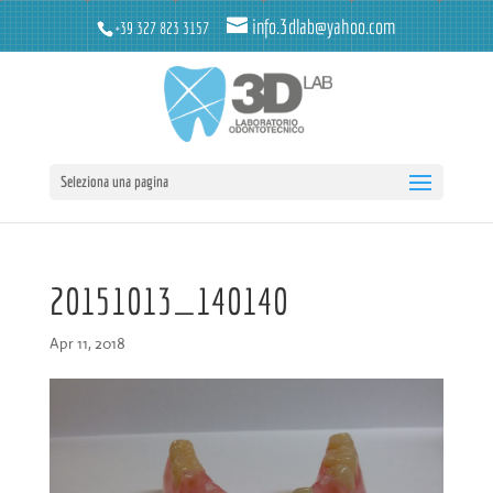
info.3dlab@yahoo.com
+39 327 823 3157
Seleziona una pagina
20151013_140140
Apr 11, 2018