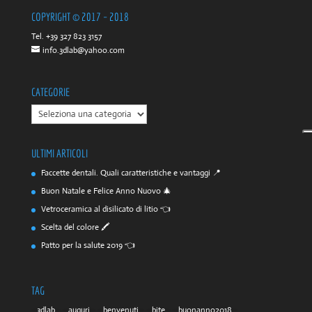
COPYRIGHT © 2017 – 2018
Tel. +39 327 823 3157
info.3dlab@yahoo.com
CATEGORIE
CATEGORIE
ULTIMI ARTICOLI
Faccette dentali. Quali caratteristiche e vantaggi 📍
Buon Natale e Felice Anno Nuovo 🎄
Vetroceramica al disilicato di litio 👈
Scelta del colore 🖍️
Patto per la salute 2019 👈
TAG
3dlab
auguri
benvenuti
bite
buonanno2018