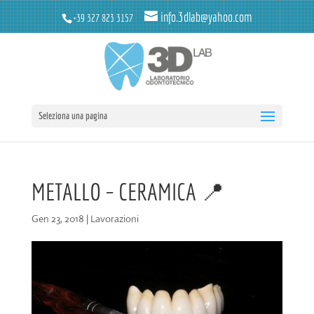
info.3dlab@yahoo.com
+39 327 823 3157
Seleziona una pagina
METALLO – CERAMICA 📍
Gen 23, 2018
|
Lavorazioni