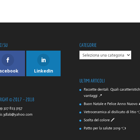
CI SU
CATEGORIE
CATEGORIE
acebook
LinkedIn
ULTIMI ARTICOLI
Faccette dentali. Quali caratteristic
vantaggi 📍
RIGHT © 2017 – 2018
Buon Natale e Felice Anno Nuovo 
39 327 823 3157
Vetroceramica al disilicato di litio 
fo.3dlab@yahoo.com
Scelta del colore 🖍️
Patto per la salute 2019 👈