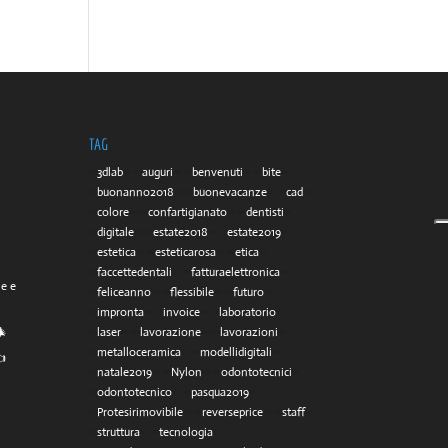
TAG
3dlab
auguri
benvenuti
bite
buonanno2018
buonevacanze
cad
colore
confartigianato
dentisti
digitale
estate2018
estate2019
estetica
esteticarosa
etica
faccettedentali
fatturaelettronica
he e
feliceanno
flessibile
futuro
impronta
invoice
laboratorio
🎄
laser
lavorazione
lavorazioni
metalloceramica
modellidigitali
👈
natale2019
Nylon
odontotecnici
odontotecnico
pasqua2019
Protesirimovibile
reverseprice
staff
struttura
tecnologia