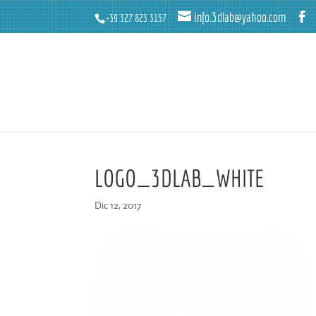
info.3dlab@yahoo.com
+39 327 823 3157
LOGO_3DLAB_WHITE
Dic 12, 2017