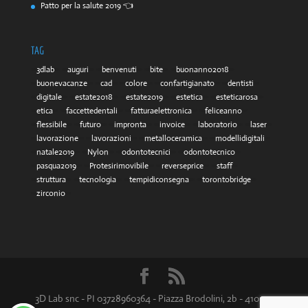
Patto per la salute 2019 👈
TAG
3dlab
auguri
benvenuti
bite
buonanno2018
buonevacanze
cad
colore
confartigianato
dentisti
digitale
estate2018
estate2019
estetica
esteticarosa
etica
faccettedentali
fatturaelettronica
feliceanno
flessibile
futuro
impronta
invoice
laboratorio
laser
lavorazione
lavorazioni
metalloceramica
modellidigitali
natale2019
Nylon
odontotecnici
odontotecnico
pasqua2019
Protesirimovibile
reverseprice
staff
struttura
tecnologia
tempidiconsegna
torontobridge
zirconio
3D Lab snc - PI 03728960364 - Piazza Brodolini, 2b - 41051 -