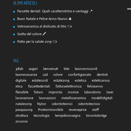
ULTIMI ARTICOLI
Faccette dentali. Quali caratteristiche e vantaggi 📍
Buon Natale e Felice Anno Nuovo 🎄
Vetroceramica al disilicato di litio 👈
Scelta del colore 🖍️
Patto per la salute 2019 👈
TAG
3dlab
auguri
benvenuti
bite
buonanno2018
buonevacanze
cad
colore
confartigianato
dentisti
digitale
estate2018
estate2019
estetica
esteticarosa
etica
faccettedentali
fatturaelettronica
feliceanno
flessibile
futuro
impronta
invoice
laboratorio
laser
lavorazione
lavorazioni
metalloceramica
modellidigitali
natale2019
Nylon
odontotecnici
odontotecnico
pasqua2019
Protesirimovibile
reverseprice
staff
struttura
tecnologia
tempidiconsegna
torontobridge
zirconio