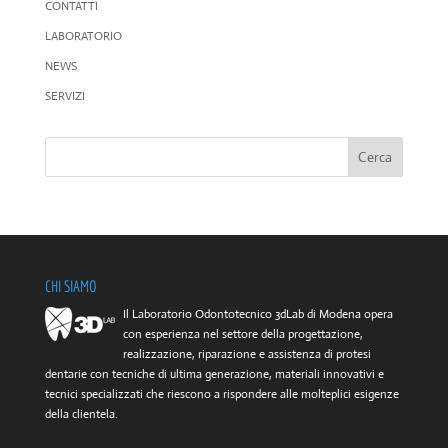
CONTATTI
LABORATORIO
NEWS
SERVIZI
CHI SIAMO
Il Laboratorio Odontotecnico 3dLab di Modena opera
con esperienza nel settore della progettazione,
realizzazione, riparazione e assistenza di protesi
dentarie con tecniche di ultima generazione, materiali innovativi e
tecnici specializzati che riescono a rispondere alle molteplici esigenze
della clientela.