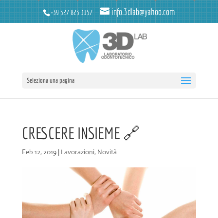
info.3dlab@yahoo.com
+39 327 823 3157
Seleziona una pagina
CRESCERE INSIEME 🔗
Feb 12, 2019
|
Lavorazioni
,
Novità