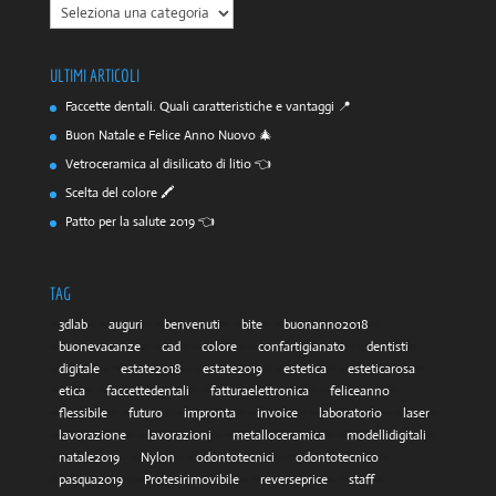
CATEGORIE
ULTIMI ARTICOLI
Faccette dentali. Quali caratteristiche e vantaggi 📍
Buon Natale e Felice Anno Nuovo 🎄
Vetroceramica al disilicato di litio 👈
Scelta del colore 🖍️
Patto per la salute 2019 👈
TAG
3dlab
auguri
benvenuti
bite
buonanno2018
buonevacanze
cad
colore
confartigianato
dentisti
digitale
estate2018
estate2019
estetica
esteticarosa
etica
faccettedentali
fatturaelettronica
feliceanno
flessibile
futuro
impronta
invoice
laboratorio
laser
lavorazione
lavorazioni
metalloceramica
modellidigitali
natale2019
Nylon
odontotecnici
odontotecnico
pasqua2019
Protesirimovibile
reverseprice
staff