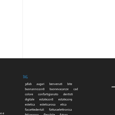
TAG
3dlab
auguri
benvenuti
bite
buonanno2018
buonevacanze
cad
colore
confartigianato
dentisti
digitale
estate2018
estate2019
estetica
esteticarosa
etica
faccettedentali
fatturaelettronica
he e
feliceanno
flessibile
futuro