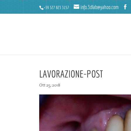
info.3dlab@yahoo.com
+39 327 823 3157
LAVORAZIONE-POST
Ott 25, 2018